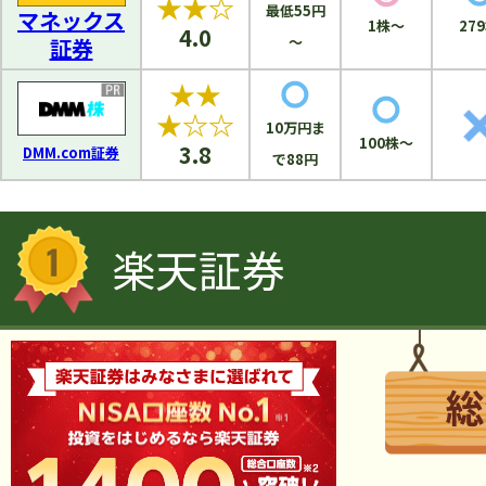
★★☆
最低55円
マネックス
1株～
4.0
～
証券
★★
★☆☆
10万円ま
100株～
3.8
DMM.com証券
で88円
楽天証券