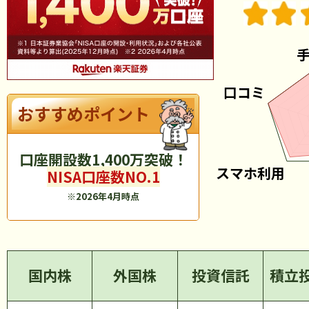
おすすめポイント
口座開設数
突破！
NISA口座数NO.1
※
時点
国内株
外国株
投資信託
積立