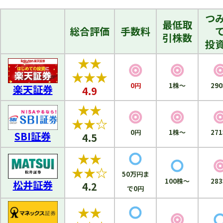
つ
最低取
総合評価
手数料
引株数
投
★★
★★★
0円
1株～
楽天証券
4.9
★★
★★☆
0円
1株～
SBI証券
4.5
★★
★★☆
50万円ま
100株～
松井証券
4.2
で0円
★★