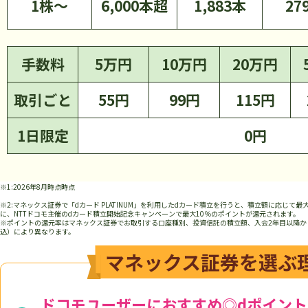
1株～
6,000本超
手数料
5万円
10万円
20万円
取引ごと
55円
99円
115円
1日限定
0円
※1:
時点
※2:マネックス証券で「dカード PLATINUM」を利用したdカード積立を行うと、積立額に応じて最
に、NTTドコモ主催のdカード積立開始記念キャンペーンで最大10％のポイントが還元されます。
※ポイントの還元率はマネックス証券でお取引する口座種別、投資信託の積立額、入会2年目以降か
込）により異なります。
マネックス証券を選ぶ
ドコモユーザーにおすすめ◎dポイン