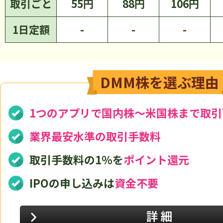
取引ごと
55円
88円
106円
1日定額
-
-
-
DMM株を選ぶ理由
1つのアプリで国内株～米国株まで取引
業界最安水準の取引手数料
取引手数料の1％を
ポイント還元
IPOの申し込みは
資金不要