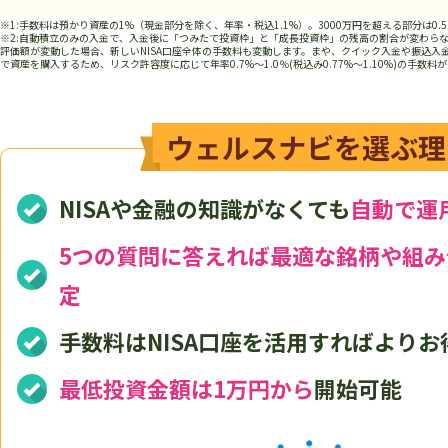
※1:
※2:自動積立のみの入金で、入金後に「つみたて投資枠」と「成長投資枠」の残高の割合が変わら
評価額が変動した場合、新しいNISA口座全体の手数料も変動します。まや、クイック入金や振込入
で資産を購入するため、リスク許容度に応じて年率0.7%～1.0％(税込み0.77%～1.10%)の手数料
ウェルスナビを選ぶ理
NISAや金融の知識がなくても
自動で運
5つの質問に答えれば最適な銘柄や組
定
手数料はNISA口座を活用すればよりお
最低投資金額は1万円から
開始可能