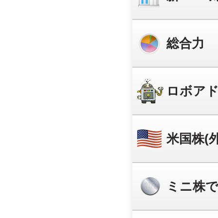
総合力
ロボア
米国株(
ミニ株で