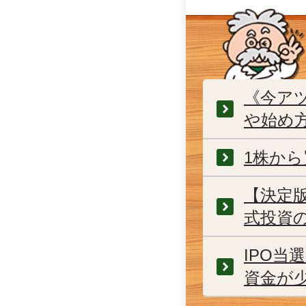
《今アツ
や始め
1株か
【決定
式投資
IPO
資金が