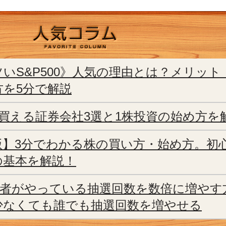
いS&P500》人気の理由とは？メリッ
方を5分で解説
ら買える証券会社3選と1株投資の始め方を
版】3分でわかる株の買い方・始め方。初
の基本を解説！
当選者がやっている抽選回数を数倍に増やす
少なくても誰でも抽選回数を増やせる