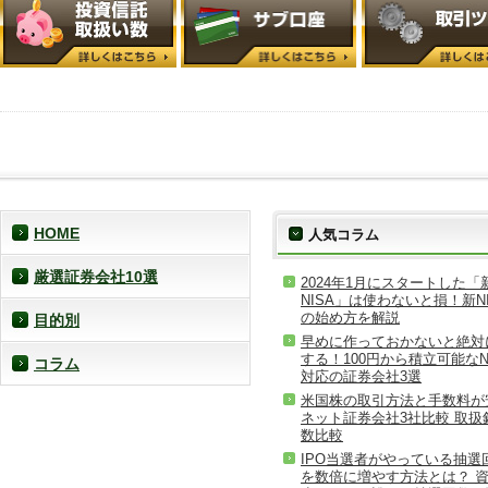
HOME
人気コラム
厳選証券会社10選
2024年1月にスタートした「
NISA」は使わないと損！新NI
の始め方を解説
目的別
早めに作っておかないと絶対
する！100円から積立可能なN
コラム
対応の証券会社3選
米国株の取引方法と手数料が
ネット証券会社3社比較 取扱
数比較
IPO当選者がやっている抽選
を数倍に増やす方法とは？ 