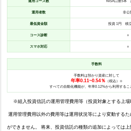
運用コース数
NISA口座5本
運用者数
非公
最低資金額
投資 1円 積立 
コース診断
○
スマホ対応
○
手数料
手数料は預かり資産に対して
年率0.11~0.54％
（税込）
※
すべての自動化機能が、年率0.12%から利用するこ
※組入投資信託の運用管理費用等（投資対象とする上場
運用管理費用以外の費用等は運用状況等により変動するた
ができません。 将来、投資信託の種類の追加によっては上