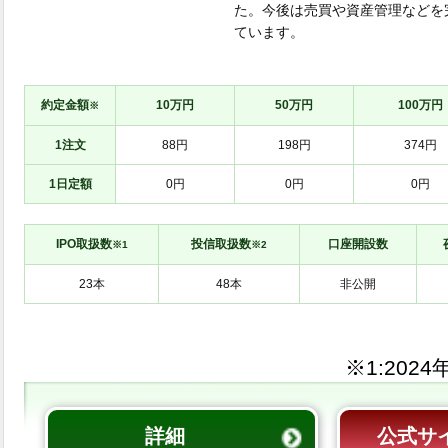
た。今後は売買や資産管理などを
ています。
約定金額
10万円
50万円
100万円
※
1注文
88円
198円
374円
1日定額
0円
0円
0円
IPO取扱数
投信取扱数
口座開設数
※1
※2
非公開
※1:
詳細
公式サ