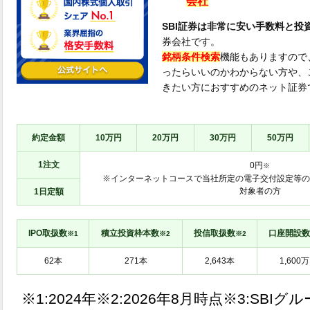
会社
SBI証券は非常に安い手数料と投
券会社です。
銘柄条件検索
機能もありますので
ったらいいのかわからない方や、
きたい方におすすめのネット証券
約定金額
10万円
20万円
30万円
50万円
1注文
0円
※
※インターネットコースで当社所定の電子交付設定等の
対象者の方
1日定額
IPO取扱数
積立投資枠本数
投信取扱数
口座開設数
※1
※2
※2
※1:
※2:
※3:SBIグ