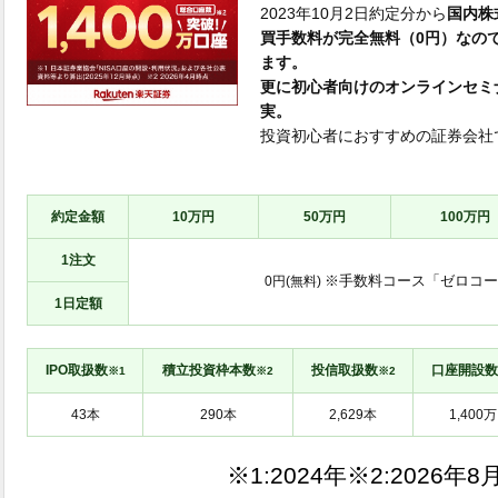
2023年10月2日約定分から
国内株
買手数料が完全無料（0円）なの
ます。
更に初心者向けのオンラインセミ
実。
投資初心者におすすめの証券会社
約定金額
10万円
50万円
100万円
1注文
※手数料コース「ゼロコー
0円(無料)
1日定額
IPO取扱数
積立投資枠本数
投信取扱数
口座開設数
※1
※2
※2
※1:
※2: