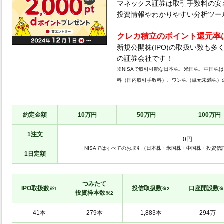
マネックス証券は取引手数料の安
投資情報やわかりやすい分析ツー
クレカ積立のポイント還元率
新規公開株(IPO)の取扱い数も
の証券会社です！
※NISAで取引可能な日本株、米国株、中国株
料（国内取引手数料）、ワン株（単元未満株）
約定金額
10万円
50万円
100万円
1注文
0円
1日定額
つみたて
IPO取扱数
投信取扱数
口座開設数
※1
※2
※
投資枠本数
※2