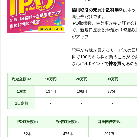
信用取引の売買手数料無料
はネッ
興証券だけです。
IPO取扱数、主幹事が多い証券会
で、新規口座開設や預かり資産残
がアップ！
記事から株が買えるサービスの日
料で
100円
から株が買うことがで
さらに
dポイントで株を買える
の
約定金額
10万円
20万円
30万円
※0
1注文
137円
198円
275円
1日定額
-
-
-
IPO取扱数
投信取扱数
口座開設数
※1
※2
※3