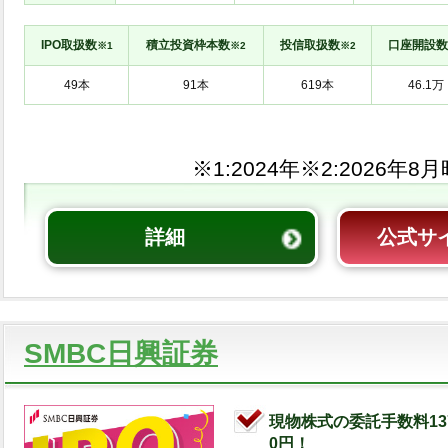
IPO取扱数
積立投資枠本数
投信取扱数
口座開設数
※1
※2
※2
※1:
※2:
詳細
公式サ
SMBC日興証券
現物株式の委託手数料13
0円！