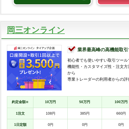
岡三オンライン
業界最高峰の高機能取引
初心者でも使いやすい取引ツール
機能性・カスタマイズ性・注文方
から
専業トレーダーの利用者からの評
約定金額
10万円
50万円
100万円
※
1注文
108円
385円
660円
1日定額
0円
0円
0円