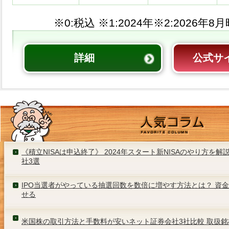
※0:税込 ※1:
※2:
詳細
公式サ
《積立NISAは申込終了》 2024年スタート新NISAのやり方を
社3選
IPO当選者がやっている抽選回数を数倍に増やす方法とは？ 資
せる
米国株の取引方法と手数料が安いネット証券会社3社比較 取扱銘