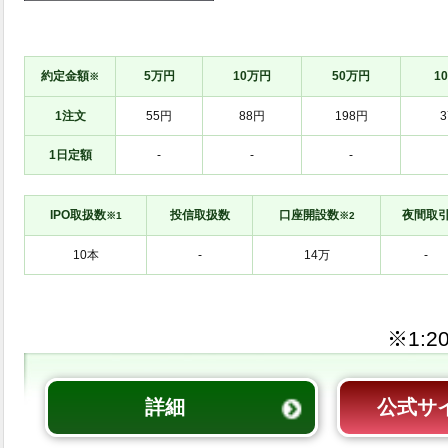
約定金額
5万円
10万円
50万円
1
※
1注文
55円
88円
198円
3
1日定額
-
-
-
IPO取扱数
投信取扱数
口座開設数
夜間取
※1
※2
-
-
※1:
詳細
公式サ