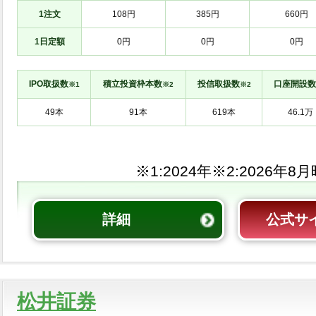
1注文
108円
385円
660円
1日定額
0円
0円
0円
IPO取扱数
積立投資枠本数
投信取扱数
口座開設数
※1
※2
※2
※1:
※2:
詳細
公式サ
松井証券