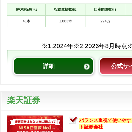
IPO取扱数
投信取扱数
口座開設数
※1
※2
※3
※1:
※2:
※
詳細
公式サ
楽天証券
バランス重視で使いやす
ト証券会社