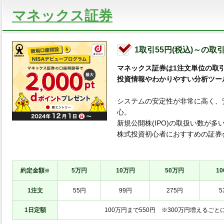
マネックス証券
1取引55円(税込)～の取
マネックス証券は1注文単位の取
投資情報やわかりやすい分析ツー
システムの安定性が非常に高く、
心。
新規公開株(IPO)の取扱い数が
株式投資初心者におすすめの証券
約定金額
5万円
10万円
50万円
1
※
1注文
55円
99円
275円
5
1日定額
100万円まで550円 ※300万円増えるごとに