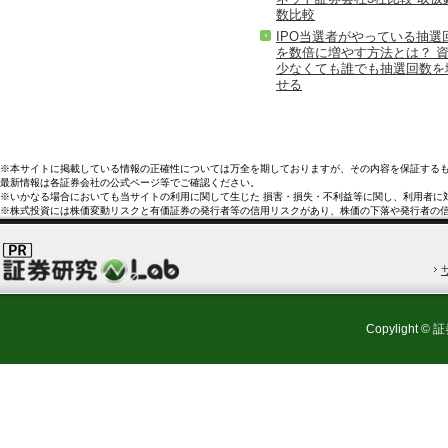
数比較
IPO当選者がやっている抽選
を数倍に増やす方法とは？ 
少なくても誰でも抽選回数を
せる
※本サイトに掲載している情報の正確性については万全を期しておりますが、その内容を保証する
最新情報は各証券会社の公式ページ等でご確認ください。
※いかなる場合においても当サイトの利用に関して生じた 損害・損失・不利益等に関し、利用者に
※株式投資には株価変動リスクと有価証券の発行者等の信用リスクがあり、株価の下落や発行者の
Copylight © 証