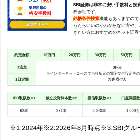
SBI証券は非常に安い手数料と投
券会社です。
銘柄条件検索
機能もありますので
ったらいいのかわからない方や、
きたい方におすすめのネット証券
約定金額
10万円
20万円
30万円
50万円
1注文
0円
※
※インターネットコースで当社所定の電子交付設定等の
対象者の方
1日定額
IPO取扱数
積立投資枠本数
投信取扱数
口座開設数
※1
※2
※2
※1:
※2:
※3:SBIグ