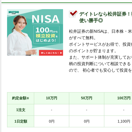
デイトレなら松井証券！
使い勝手◎
松井証券の新NISAは、日本株・
がすべて無料。
ポイントサービスがお得で、投資
のポイントが貯まります。
また、サポート体制が充実してお
柄の投資判断について相談できる
ので、 初心者でも安心して投資
約定金額
10万円
50万円
100万円
※
1注文
-
-
-
1日定額
0円
0円
1,100円