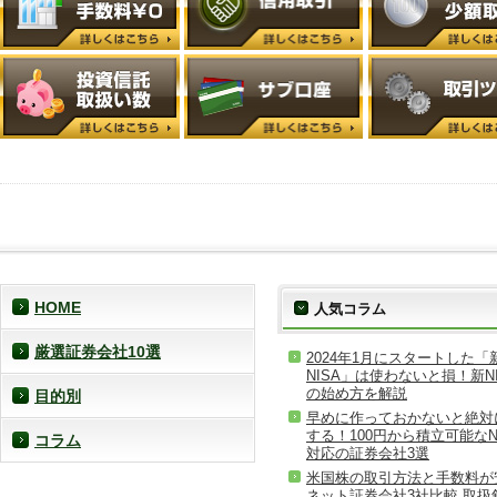
HOME
人気コラム
厳選証券会社10選
2024年1月にスタートした「
NISA」は使わないと損！新NI
の始め方を解説
目的別
早めに作っておかないと絶対
する！100円から積立可能なN
コラム
対応の証券会社3選
米国株の取引方法と手数料が
ネット証券会社3社比較 取扱