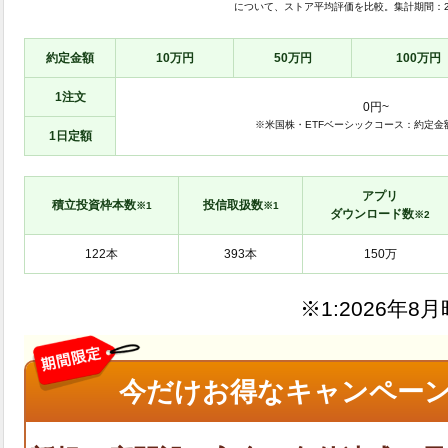
について、ストア平均評価を比較。集計期間：2023/1
約定金額
10万円
50万円
100万円
1注文
0円~
※米国株・ETFベーシックコース：約定金額の
1日定額
アプリ
積立投資枠本数
投信取扱数
※1
※1
ダウンロード数
※2
※1:
今だけお得なキャンペーン