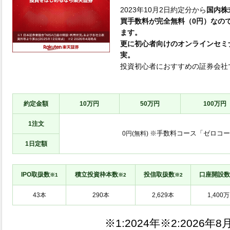
2023年10月2日約定分から
国内株
買手数料が完全無料（0円）なの
ます。
更に初心者向けのオンラインセミ
実。
投資初心者におすすめの証券会社
約定金額
10万円
50万円
100万円
1注文
※手数料コース「ゼロコー
0円(無料)
1日定額
IPO取扱数
積立投資枠本数
投信取扱数
口座開設数
※1
※2
※2
※1:
※2: