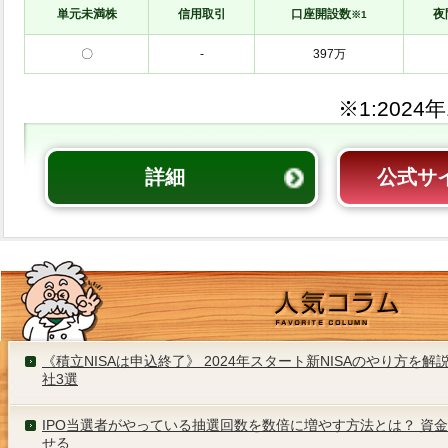
単元未満株
信用取引
口座開設数
夜
※1
〇
-
※1:
詳細
公式サ
《積立NISAは申込終了》 2024年スタート新NISAのやり方を
社3選
IPO当選者がやっている抽選回数を数倍に増やす方法とは？ 資
せる