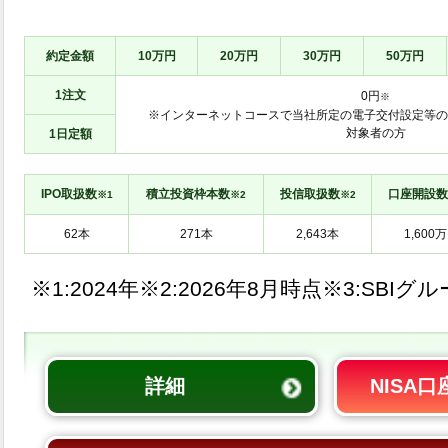
約定金額
10万円
20万円
30万円
50万円
1注文
0円
※
※インターネットコースで当社所定の電子交付設定等の
対象者の方
1日定額
IPO取扱数
積立投資枠本数
投信取扱数
口座開設数
※1
※2
※2
※1:
※2:
※3:SBIグ
詳細
NISA