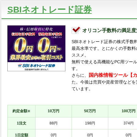
SBIネオトレード証券
オリコン手数料の満足度
SBIネオトレード証券の株式手数
最高水準です。とにかくの手数料
ススメ。
無料で使える高機能なPC用ツール「
す。
国内株情報ツール【
さらに、
た。今後は売買や資産管理などを
ています。
約定金額
10万円
50万円
100万円
※
1注文
88円
198円
374円
1日定額
0円
0円
0円