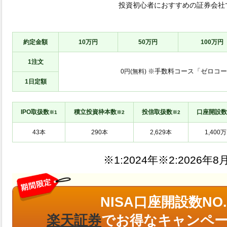
投資初心者におすすめの証券会社
約定金額
10万円
50万円
100万円
1注文
※手数料コース「ゼロコー
0円(無料)
1日定額
IPO取扱数
積立投資枠本数
投信取扱数
口座開設数
※1
※2
※2
※1:
※2:
NISA口座開設数NO.
楽天証券
でお得なキャンペー