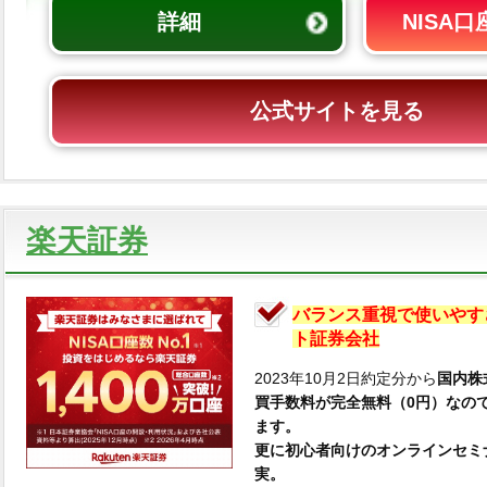
詳細
NISA
公式サイトを見る
楽天証券
バランス重視で使いやす
ト証券会社
2023年10月2日約定分から
国内株
買手数料が完全無料（0円）なの
ます。
更に初心者向けのオンラインセミ
実。