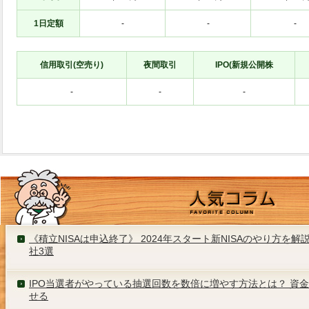
1日定額
-
-
-
信用取引(空売り)
夜間取引
IPO(新規公開株
-
-
-
《積立NISAは申込終了》 2024年スタート新NISAのやり方を
社3選
IPO当選者がやっている抽選回数を数倍に増やす方法とは？ 資
せる