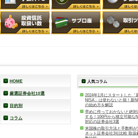
HOME
人気コラム
厳選証券会社10選
2024年1月にスタートした「
NISA」は使わないと損！新NI
の始め方を解説
目的別
早めに作っておかないと絶対
する！100円から積立可能なN
コラム
対応の証券会社3選
米国株の取引方法と手数料が
ネット証券会社3社比較 取扱