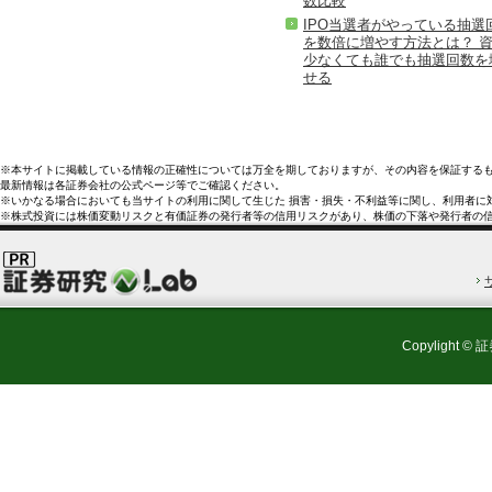
数比較
IPO当選者がやっている抽選
を数倍に増やす方法とは？ 
少なくても誰でも抽選回数を
せる
※本サイトに掲載している情報の正確性については万全を期しておりますが、その内容を保証する
最新情報は各証券会社の公式ページ等でご確認ください。
※いかなる場合においても当サイトの利用に関して生じた 損害・損失・不利益等に関し、利用者に
※株式投資には株価変動リスクと有価証券の発行者等の信用リスクがあり、株価の下落や発行者の
Copylight © 証