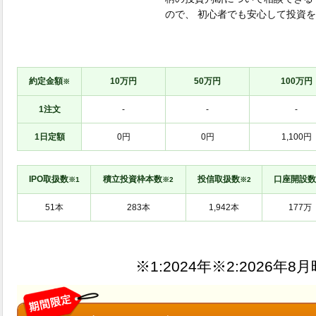
ので、 初心者でも安心して投資
約定金額
10万円
50万円
100万円
※
1注文
-
-
-
1日定額
0円
0円
1,100円
IPO取扱数
積立投資枠本数
投信取扱数
口座開設数
※1
※2
※2
※1:
※2: