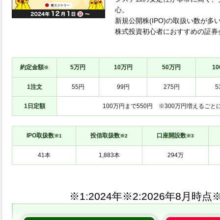
心。
新規公開株(IPO)の取扱い数が
株式投資初心者におすすめの証券
約定金額
5万円
10万円
50万円
1
※
1注文
55円
99円
275円
5
1日定額
100万円まで550円 ※300万円増えるごとに
IPO取扱数
投信取扱数
口座開設数
※1
※2
※3
※1:
※2:
※