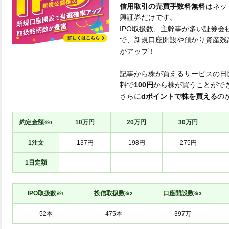
信用取引の売買手数料無料
はネッ
興証券だけです。
IPO取扱数、主幹事が多い証券会
で、新規口座開設や預かり資産残
がアップ！
記事から株が買えるサービスの日
料で
100円
から株が買うことがで
さらに
dポイントで株を買える
の
約定金額
10万円
20万円
30万円
※0
1注文
137円
198円
275円
1日定額
-
-
-
IPO取扱数
投信取扱数
口座開設数
※1
※2
※3