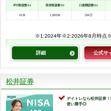
IPO取扱数
投信取扱数
口座開設数
※1
※2
※3
※1:
※2:
※
詳細
公式サ
松井証券
デイトレなら松井証券！
使い勝手◎