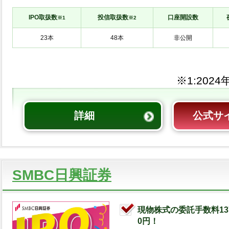
IPO取扱数
投信取扱数
口座開設数
※1
※2
非公開
※1:
詳細
公式サ
SMBC日興証券
現物株式の委託手数料13
0円！