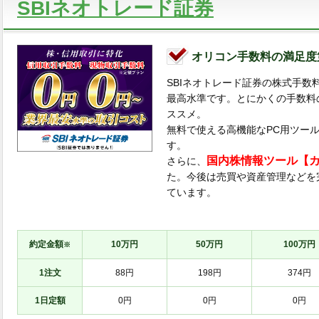
SBIネオトレード証券
オリコン手数料の満足度
SBIネオトレード証券の株式手数
最高水準です。とにかくの手数料
ススメ。
無料で使える高機能なPC用ツール「
す。
国内株情報ツール【
さらに、
た。今後は売買や資産管理などを
ています。
約定金額
10万円
50万円
100万円
※
1注文
88円
198円
374円
1日定額
0円
0円
0円