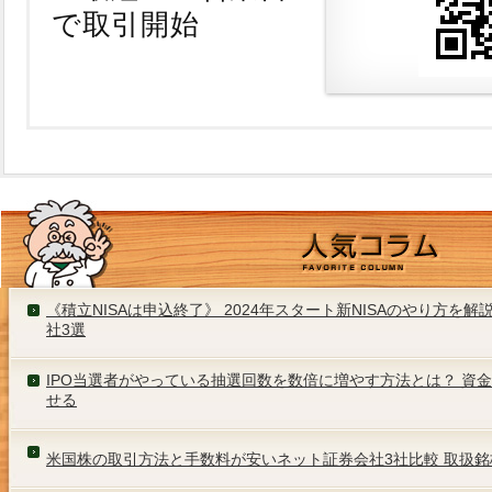
で取引開始
《積立NISAは申込終了》 2024年スタート新NISAのやり方を
社3選
IPO当選者がやっている抽選回数を数倍に増やす方法とは？ 資
せる
米国株の取引方法と手数料が安いネット証券会社3社比較 取扱銘