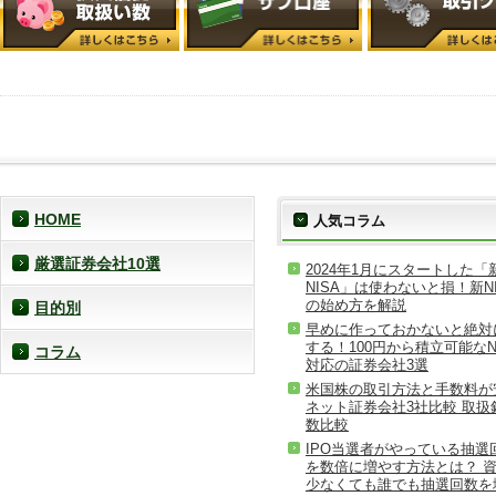
HOME
人気コラム
厳選証券会社10選
2024年1月にスタートした「
NISA」は使わないと損！新NI
の始め方を解説
目的別
早めに作っておかないと絶対
する！100円から積立可能なN
コラム
対応の証券会社3選
米国株の取引方法と手数料が
ネット証券会社3社比較 取扱
数比較
IPO当選者がやっている抽選
を数倍に増やす方法とは？ 
少なくても誰でも抽選回数を