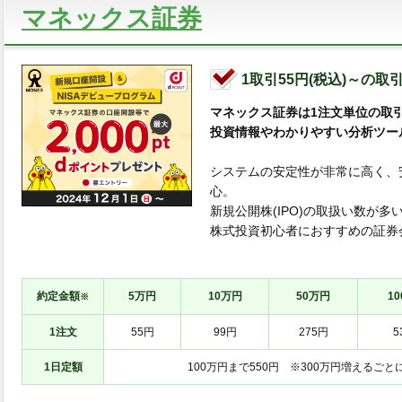
マネックス証券
1取引55円(税込)～の取
マネックス証券は1注文単位の取
投資情報やわかりやすい分析ツー
システムの安定性が非常に高く、
心。
新規公開株(IPO)の取扱い数が
株式投資初心者におすすめの証券
約定金額
5万円
10万円
50万円
1
※
1注文
55円
99円
275円
5
1日定額
100万円まで550円 ※300万円増えるごとに