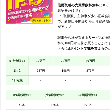
信用取引の売買手数料無料
はネッ
興証券だけです。
IPO取扱数、主幹事が多い証券会
で、新規口座開設や預かり資産残
がアップ！
記事から株が買えるサービスの日
料で
100円
から株が買うことがで
さらに
dポイントで株を買える
の
約定金額
10万円
20万円
30万円
※0
1注文
137円
198円
275円
1日定額
-
-
-
IPO取扱数
投信取扱数
口座開設数
※1
※2
※3