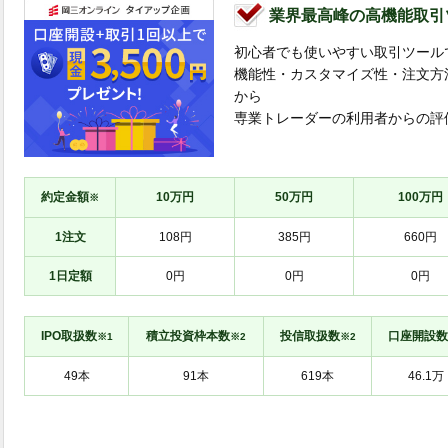
業界最高峰の高機能取引
初心者でも使いやすい取引ツール
機能性・カスタマイズ性・注文方
から
専業トレーダーの利用者からの評
約定金額
10万円
50万円
100万円
※
1注文
108円
385円
660円
1日定額
0円
0円
0円
IPO取扱数
積立投資枠本数
投信取扱数
口座開設数
※1
※2
※2