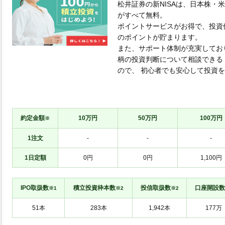
松井証券の新NISAは、日本株・
がすべて無料。
ポイントサービスがお得で、投資
のポイントが貯まります。
また、サポート体制が充実してお
柄の投資判断について相談できる
ので、 初心者でも安心して投資
約定金額
10万円
50万円
100万円
※
1注文
-
-
-
1日定額
0円
0円
1,100円
IPO取扱数
積立投資枠本数
投信取扱数
口座開設数
※1
※2
※2