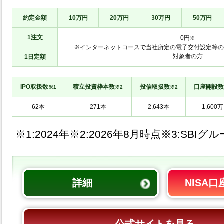
約定金額
10万円
20万円
30万円
50万円
1注文
0円
※
※インターネットコースで当社所定の電子交付設定等の
対象者の方
1日定額
IPO取扱数
積立投資枠本数
投信取扱数
口座開設数
※1
※2
※2
※1:
※2:
※3:SBIグ
詳細
NISA