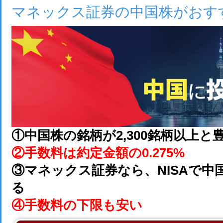
マネックス証券の中国株がおす
①中国株の銘柄が2,300銘柄以上と
②手数料は約定金額の0.275%
③マネックス証券なら、NISAで中
る
④手数料の下限も安い