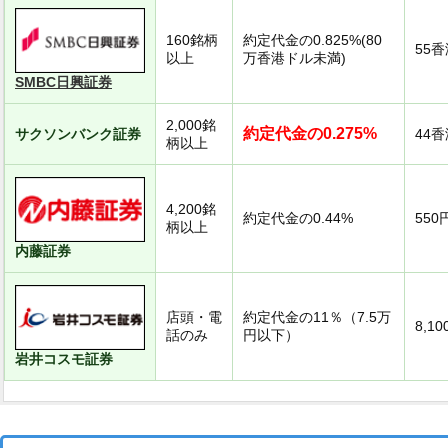
160銘柄
約定代金の0.825%(80
55
以上
万香港ドル未満)
SMBC日興証券
2,000銘
約定代金の0.275%
サクソンバンク証券
44
柄以上
4,200銘
約定代金の0.44%
550
柄以上
内藤証券
店頭・電
約定代金の11％（7.5万
8,1
話のみ
円以下）
岩井コスモ証券