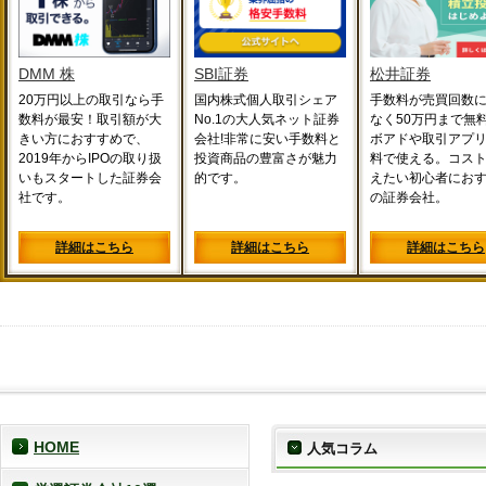
DMM 株
SBI証券
松井証券
20万円以上の取引なら手
国内株式個人取引シェア
手数料が売買回数
数料が最安！取引額が大
No.1の大人気ネット証券
なく50万円まで無料
きい方におすすめで、
会社!非常に安い手数料と
ボアドや取引アプ
2019年からIPOの取り扱
投資商品の豊富さが魅力
料で使える。コス
いもスタートした証券会
的です。
えたい初心者にお
社です。
の証券会社。
詳細はこちら
詳細はこちら
詳細はこちら
HOME
人気コラム