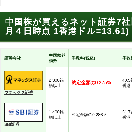
中国株が買えるネット証券7社比
月４日時点 1香港ドル=13.61)
中国株銘
証券会社
手数料(税込)
手数
柄数
2,300銘
49.
約定金額の0.275%
柄以上
香港ド
マネックス証券
1,400銘
51.
約定金額の0.286%
柄以上
香港ド
SBI証券