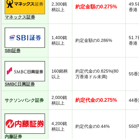
2,300銘
49.
約定金額の0.275%
柄以上
香港ド
マネックス証券
1,400銘
51.
約定金額の0.286%
柄以上
香港ド
SBI証券
160銘柄
約定代金の0.825%(80
55
以上
万香港ドル未満)
SMBC日興証券
2,000銘
約定代金の0.275%
サクソンバンク証券
44
柄以上
4,200銘
約定代金の0.44%
550
柄以上
内藤証券