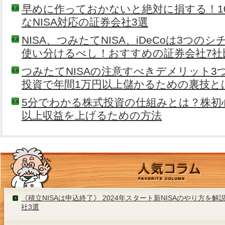
早めに作っておかないと絶対に損する！1
なNISA対応の証券会社3選
NISA、つみたてNISA、iDeCoは3つ
使い分けるべし！おすすめの証券会社7社
つみたてNISAの注意すべきデメリット3つ
投資で年間1万円以上儲かるための裏技と
5分でわかる株式投資の仕組みとは？株初
以上収益を上げるための方法
《積立NISAは申込終了》 2024年スタート新NISAのやり方を
社3選