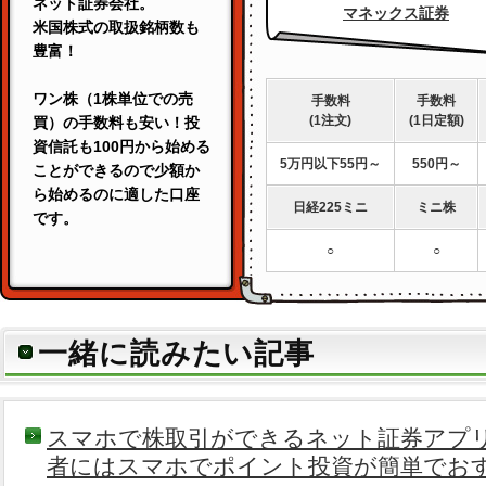
ネット証券会社。
マネックス証券
米国株式の取扱銘柄数も
豊富！
ワン株
（1株単位での売
手数料
手数料
(1注文)
(1日定額)
買）の
手数料も安い！
投
資信託も100円から始める
5万円以下55円～
550円～
ことができるので
少額か
ら始めるのに適した口座
日経225ミニ
ミニ株
です。
○
○
一緒に読みたい記事
スマホで株取引ができるネット証券アプリ
者にはスマホでポイント投資が簡単でお