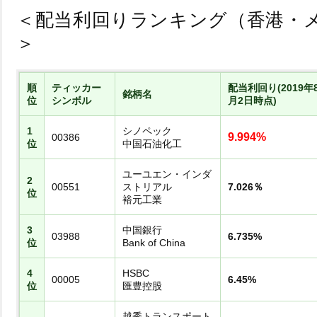
＜配当利回りランキング（香港・
＞
順
ティッカー
配当利回り(2019年
銘柄名
位
シンボル
月2日時点)
1
シノペック
9.994%
00386
位
中国石油化工
ユーユエン・インダ
2
00551
ストリアル
7.026％
位
裕元工業
3
中国銀行
03988
6.735%
位
Bank of China
4
HSBC
00005
6.45%
位
匯豊控股
越秀トランスポート