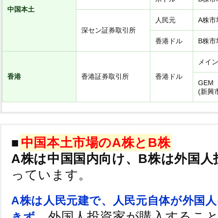
中国本土
人民元
A株市
深セン証券取引所
香港ドル
B株市
メイ
香港
香港証券取引所
香港ドル
GEM
(新興
■
中国本土市場のA株とB株
A株は中国国内向け、B株は外国人
っています。
A株は人民元建で、人民元自体が外国
、外国人投資家が購入するこ
きず