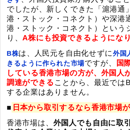
でしたが、新しくできた「滬港通
港・ストック・コネクト）や深港
港・ストック・コネクト）という
り、
A株にも投資できるようにな
は、人民元を自由化せずに
B株
外国
ですが、
国
きるように作られた市場
している香港市場の方が、外国人
調達ができる
ことから、最近では
する企業はありません。
■
日本から取引するなら香港市場
香港市場は、
外国人でも自由に取