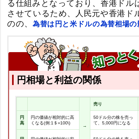
る仕組みとなっており、香港ドル
させているため、人民元や香港ド
のの、
為替は円と米ドルの為替相場の
円相場と利益の関係
売り
円
円の価値が相対的に高
50ドル分の株を売っ
高
くなる(例:1＄=100\)
て、5,000円になる
→