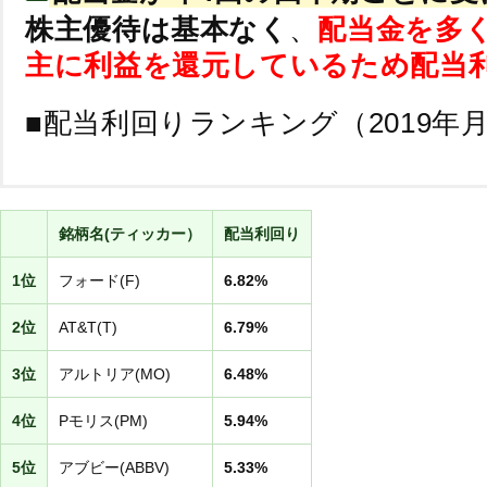
株主優待は基本なく
、
配当金を多
主に利益を還元しているため配当
■配当利回りランキング（2019年
銘柄名(ティッカー）
配当利回り
1位
フォード(F)
6.82%
2位
AT&T(T)
6.79%
3位
アルトリア(MO)
6.48%
4位
Pモリス(PM)
5.94%
5位
アブビー(ABBV)
5.33%