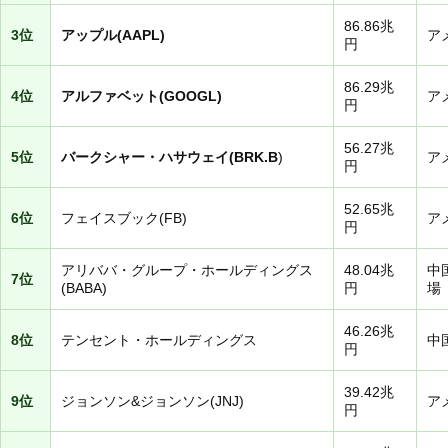
86.86兆
3位
アップル(AAPL)
ア
円
86.29兆
4位
アルファベット(GOOGL)
ア
円
56.27兆
5位
バークシャー・ハサウェイ(BRK.B
)
ア
円
52.65兆
6位
フェイスブック(FB)
ア
円
アリババ・グループ・ホールディングス
48.04兆
中
7位
(BABA)
円
場
46.26兆
8位
テンセント・ホールディングス
中
円
39.42兆
9位
ジョンソン&ジョンソン(JNJ)
ア
円