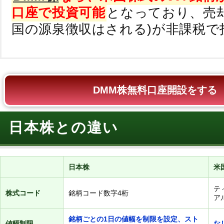
口座で投資可能
となっており、売却
国の源泉徴収はされる)が非課税で
DMM株無料口座開設をする
日本株との違い
日本株
米
テ
株式コード
銘柄コード数字4桁
ア
銘柄ごとの1日の値幅を制限を設定、スト
値幅制限
な