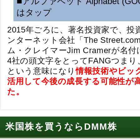
■
アルファベット Alphabet (GO
者は、全米でテレビやコンピューター、携帯機器に
で流れるテレビ番組や映画を無制限で見ることがで
はタップ
ング契約者数は増加する見込みで、さらに全プラン
。ユーザーによりクリ
インターネット検索サイト大手
2015年ごろに、著名投資家で、投
で、
直近(2019年1月)株価は急騰。
上高の約8割を占めており、You Tube、Google Cl
ンターネット会社「The Street.c
Android、Mapsなどを提供。膨大なビッグデータ
ム・クレイマーJim Cramerが名
や自動運転に開発でも先行しています。
4社の頭文字をとってFANGつまり
という意味になり
情報技術やビッ
活用して今後の成長する可能性が
た。
米国株を買うならDMM株