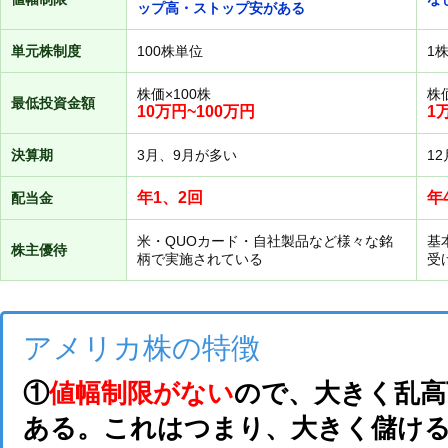
ップ高・ストップ安がある
単元株制度
100株単位
1
株価×100株
株
最低投資金額
10万円~100万円
1
決算期
3月、9月が多い
1
年1、2回
年
配当金
米・QUOカード・自社製品など様々な銘
基
株主優待
柄で実施されている
受
アメリカ株の特徴
①
値幅制限がない
ので、大きく乱高
ある。これはつまり、大きく儲け