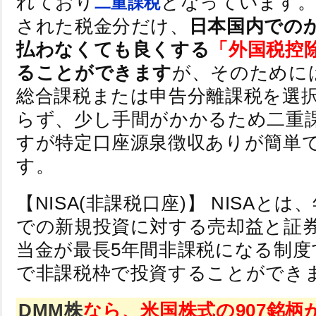
れており
となっています。
二重課税
された税金分だけ、
日本国内での
払わなくても良くする
「外国税控
ることができます
が、そのために
総合課税または申告分離課税を選
らず、少し手間がかかるため二重
すが特定口座源泉徴収ありが簡単
す。
【NISA(非課税口座)】 NISAとは
での新規投資に対する売却益と証
当金が最長5年間非課税になる制度で
で非課税枠で投資することができ
DMM株
なら、米国株式の907銘柄がN