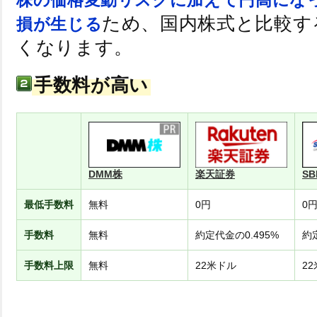
ため、国内株式と比較す
損が生じる
くなります。
手数料が高い
DMM株
楽天証券
SB
最低手数料
無料
0円
0
手数料
無料
約定代金の0.495%
約
手数料上限
無料
22米ドル
2