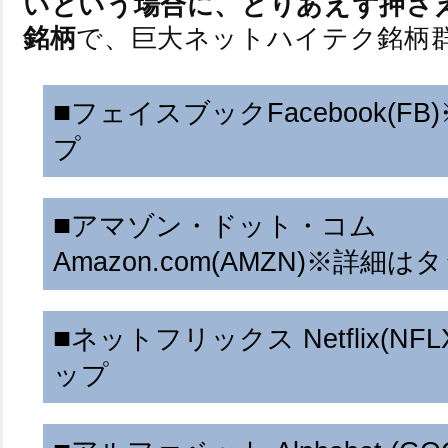
いという場合に、とりあえず押さ
銘柄
で、巨大ネットハイテク銘柄
■
フェイスブックFacebook(FB)
プ
でイン
世界最大のソーシャルネットワーキングサービス
■
アマゾン・ドット・コム
下に収める。 個人情報流出で一時下がったものの
バーグCEOはプライバシー保護に一層取り組む方
Amazon.com(AMZN)
※詳細はタ
が握る個人のビッグデータは、ネット広告のターゲ
ネット通販から動画、電子書籍まで提供しているウェブサ
に入れることができるため、今後プライバシーを保
■
ネットフリックス Netflix(NFL
上見通しが市場予想より下回ったことで直近大きく
期待できるでしょう
で、広告収入による伸びが95.3%増と上方修正し
ップ
す。米デジタル広告市場で業界第3位になる予測で、2
TV番組や映画のストリーミングを行うインターネット加
のシェアになり急成長を遂げています。