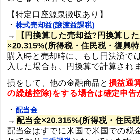
【特定口座源泉徴収あり】
・
株式売却益(譲渡益課税)
→
【円換算した売却益?円換算した
×
20.315%
(所得税・住民税・復興特
購入時と売却時に、もし円決済で
入した場合も、円換算で計算され
損をして、他の金融商品と
損益通算
の繰越控除)をする場合は確定申告
・
配当金
→
配当金×
20.315%
(所得税・住民税
配当金はすでに米国で米国での税