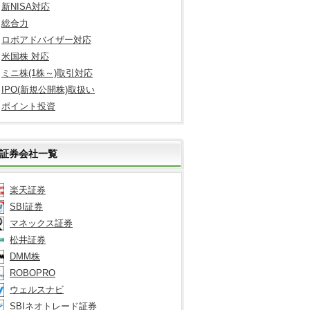
新NISA対応
総合力
ロボアドバイザー対応
米国株 対応
ミニ株(1株～)取引対応
IPO(新規公開株)取扱い
ポイント投資
証券会社一覧
楽天証券
SBI証券
マネックス証券
松井証券
DMM株
ROBOPRO
ウェルスナビ
SBIネオトレード証券