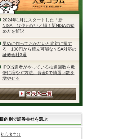
2024年1月にスタートした「新
NISA」は使わないと損！新NISAの始
め方を解説
早めに作っておかないと絶対に損す
る！100円から積立可能なNISA対応の
証券会社3選
IPO当選者がやっている抽選回数を数
倍に増やす方法。資金0で抽選回数を
増やせる
目的別で証券会社を選ぶ
初心者向け