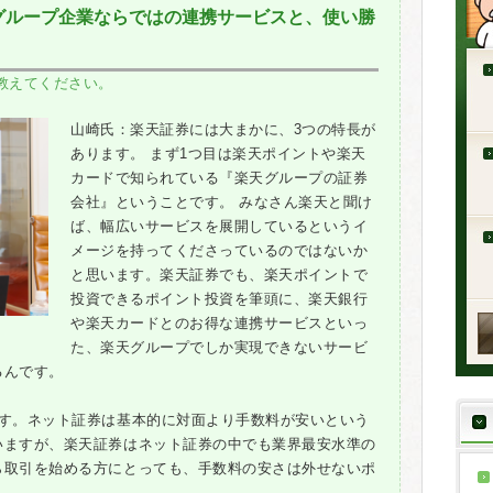
グループ企業ならではの連携サービスと、使い勝
教えてください。
山崎氏：楽天証券には大まかに、3つの特長が
あります。 まず1つ目は楽天ポイントや楽天
カードで知られている『楽天グループの証券
会社』ということです。 みなさん楽天と聞け
ば、幅広いサービスを展開しているというイ
メージを持ってくださっているのではないか
と思います。楽天証券でも、楽天ポイントで
投資できるポイント投資を筆頭に、楽天銀行
や楽天カードとのお得な連携サービスといっ
た、楽天グループでしか実現できないサービ
るんです。
です。ネット証券は基本的に対面より手数料が安いという
いますが、楽天証券はネット証券の中でも業界最安水準の
ら取引を始める方にとっても、手数料の安さは外せないポ
。