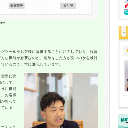
lgo/
ングツールをお客様に提供することに注力しており、投資
どんな機能が必要なのか、追加をした方が良いのかを検討
せているので、常に進化しています。
、実際に操
切にして、
ように機能
す。お客様
制が整って
じていま
マーケット